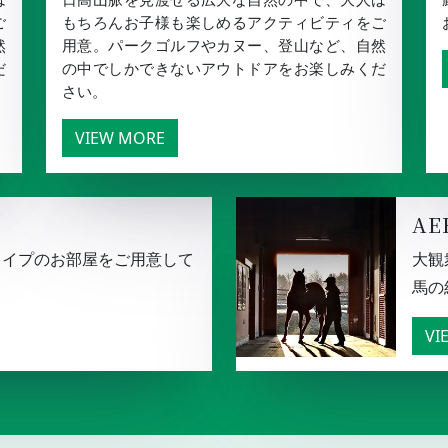
ご
もちろんお子様も楽しめるアクティビティをご
然
用意。パークゴルフやカヌー、登山など、自然
だ
の中でしかできないアウトドアをお楽しみくだ
さい。
VIEW MORE
AE
タイプのお部屋をご用意して
大観
馬の
VI