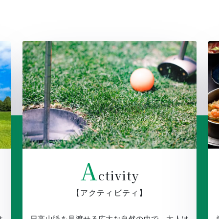
A
ctivity
【アクティビティ】
は
日高山脈を見渡せる広大な自然の中で、大人は