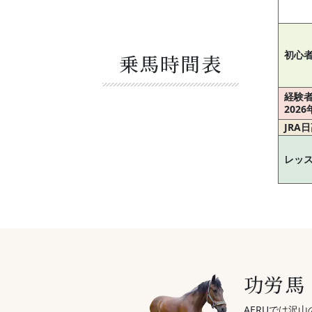
初心
乗馬時間表
経験
202
JRA
レッ
功労馬
AERUでは沢