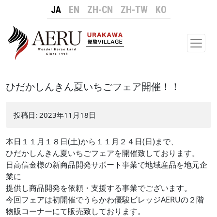
JA
EN
ZH-CN
ZH-TW
KO
メイ
ひだかしんきん夏いちごフェア開催！！
投稿日:
2023年11月18日
本日１１月１８日(土)から１１月２４日(日)まで、
ひだかしんきん夏いちごフェアを開催致しております。
日高信金様の新商品開発サポート事業で地域産品を地元企
業に
提供し商品開発を依頼・支援する事業でございます。
今回フェアは初開催でうらかわ優駿ビレッジAERUの２階
物販コーナーにて販売致しております。