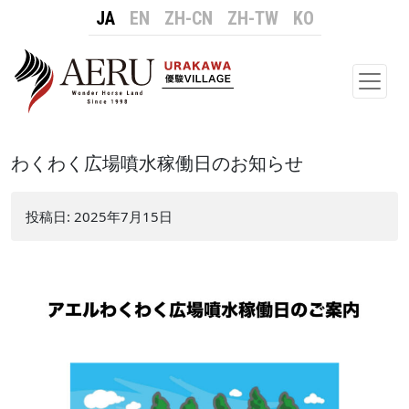
JA
EN
ZH-CN
ZH-TW
KO
メイ
わくわく広場噴水稼働日のお知らせ
投稿日:
2025年7月15日