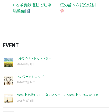
投稿ナビゲーション
地域貢献活動で駐車
桜の苗木を記念植樹
場整備🅿
EVENT
8月のイベントカレンダー
2026年8月1日
木のワークショップ
2026年7月14日
<small>気持ちのいい朝のスタートに</small>AERUの朝ヨガ
2025年8月1日