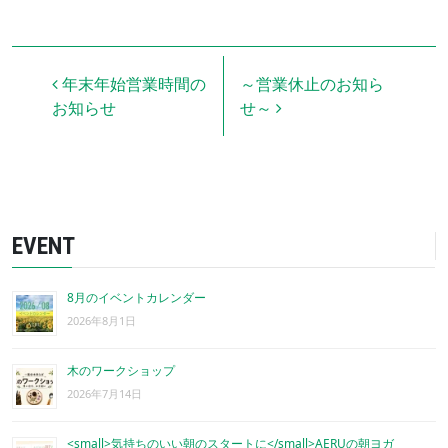
投稿ナビゲーション
年末年始営業時間の
～営業休止のお知ら
お知らせ
せ～
EVENT
8月のイベントカレンダー
2026年8月1日
木のワークショップ
2026年7月14日
<small>気持ちのいい朝のスタートに</small>AERUの朝ヨガ