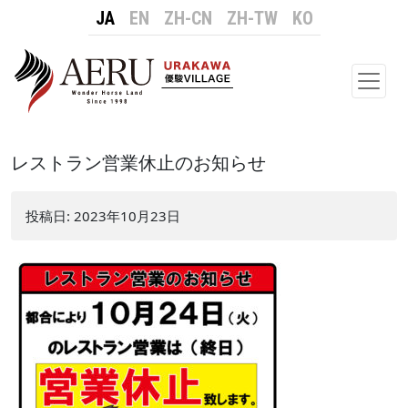
JA
EN
ZH-CN
ZH-TW
KO
メイ
レストラン営業休止のお知らせ
投稿日:
2023年10月23日