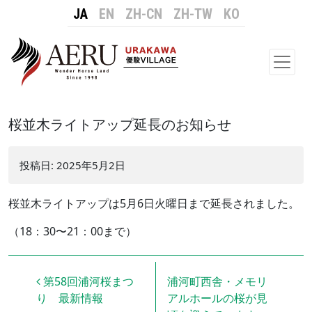
JA
EN
ZH-CN
ZH-TW
KO
メイ
桜並木ライトアップ延長のお知らせ
投稿日:
2025年5月2日
桜並木ライトアップは5月6日火曜日まで延長されました。
（18：30〜21：00まで）
投稿ナビゲーション
第58回浦河桜まつ
浦河町西舎・メモリ
り 最新情報
アルホールの桜が見