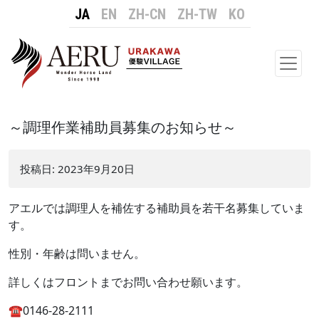
JA
EN
ZH-CN
ZH-TW
KO
メイ
～調理作業補助員募集のお知らせ～
投稿日:
2023年9月20日
アエルでは調理人を補佐する補助員を若干名募集していま
す。
性別・年齢は問いません。
詳しくはフロントまでお問い合わせ願います。
☎0146-28-2111