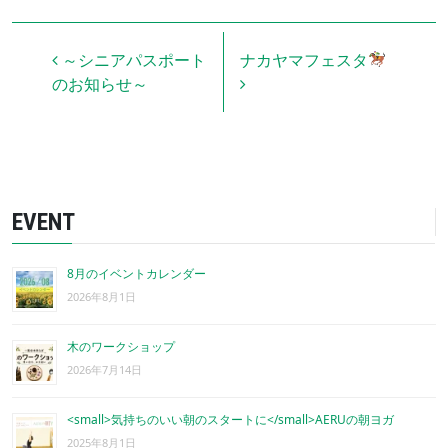
投稿ナビゲーション
～シニアパスポート
ナカヤマフェスタ
のお知らせ～
EVENT
8月のイベントカレンダー
2026年8月1日
木のワークショップ
2026年7月14日
<small>気持ちのいい朝のスタートに</small>AERUの朝ヨガ
2025年8月1日