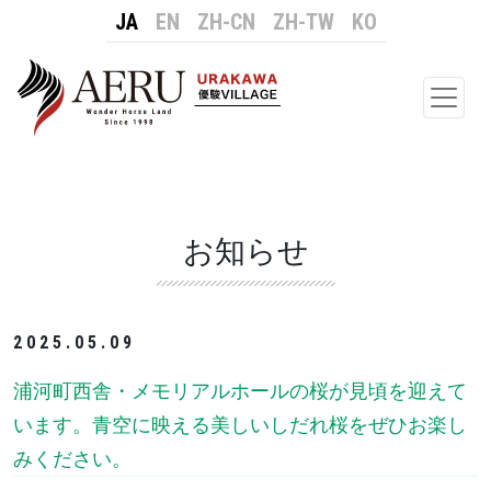
JA
EN
ZH-CN
ZH-TW
KO
メイ
お知らせ
2025.05.09
浦河町西舎・メモリアルホールの桜が見頃を迎えて
います。青空に映える美しいしだれ桜をぜひお楽し
みください。