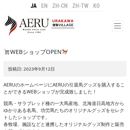
JA
EN
ZH-CN
ZH-TW
KO
メイ
WEBショップOPEN
投稿日:
2023年9月12日
AERUのホームページにAERUの引退馬グッズを購入するこ
とができるWEBショップが完成致しました！
競馬・サラブレッド種の一大馬産地、北海道日高地方から
ゆかりある名馬、功労馬たちのオリジナルグッズをセレク
トしたショップです。
各牧場、施設などと連携したオリジナルグッズ制作と販売